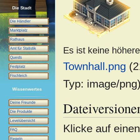
Die Stadt
Die Händler
Marktplatz
Rathaus
Es ist keine höher
Amt für Statistik
Quests
Townhall.png
(2
Festplatz
Fischteich
Typ:
image/png
Wissenwertes
Dateiversione
Deine Freunde
Die Produkte
Levelübersicht
Klicke auf eine
FAQ
Regeln