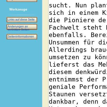
Werkzeuge
Links auf diese Seite
Änderungen an
verlinkten Seiten
Seiten­­informationen