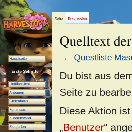
Seite
Diskussion
Quelltext de
←
Questliste Mas
Hauptseite
Zur
Zur
Erste Schritte
Du bist aus dem
Navigation
Suche
springen
springen
Hofübersicht
Seite zu bearbe
Anbauen
Gildenhaus
Diese Aktion is
Farmhaus
Kundenstand
„
Benutzer
“ ang
Ziergarten