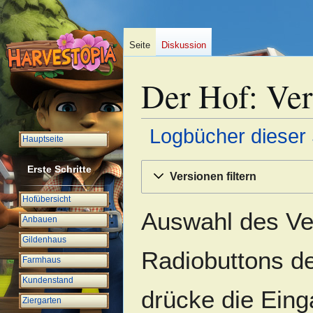
Seite
Diskussion
Der Hof: Ver
Logbücher dieser 
Hauptseite
Zur
Zur
Erste Schritte
Versionen filtern
Navigation
Suche
springen
springen
Hofübersicht
Auswahl des Ver
Anbauen
Gildenhaus
Radiobuttons de
Farmhaus
Kundenstand
drücke die Eing
Ziergarten