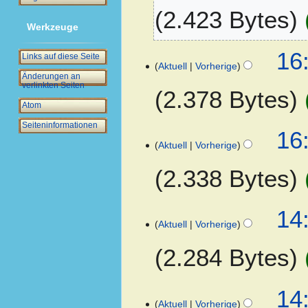
.
2.423 Bytes
b
N
Werkzeuge
e
o
r
v
16
Links auf diese Seite
2
e
Aktuell
Vorherige
0
Änderungen an
m
verlinkten Seiten
1
2.378 Bytes
b
6
Atom
e
r
Seiten­­informationen
16
2
Aktuell
Vorherige
0
1
2.338 Bytes
2
4
14
Aktuell
Vorherige
.
A
2.284 Bytes
p
r
K
i
14
e
l
Aktuell
Vorherige