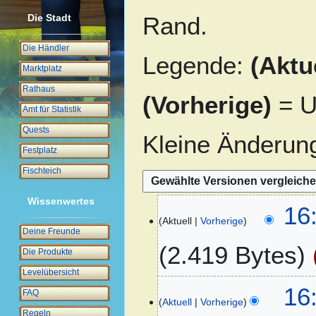
Rand.
Die Stadt
Die Händler
Legende:
(Aktu
Marktplatz
Rathaus
(Vorherige)
= U
Amt für Statistik
Quests
Kleine Änderun
Festplatz
Fischteich
Wissenwertes
1
16
Aktuell
Vorherige
5
Deine Freunde
.
2.419 Bytes
Die Produkte
D
e
Levelübersicht
z
1
16
FAQ
e
Aktuell
Vorherige
3
Regeln
m