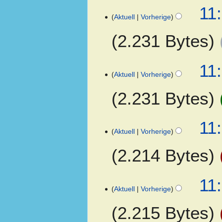
a
11:
s
Aktuell
Vorherige
s
u
2.231 Bytes
n
g
11:
Aktuell
Vorherige
2.231 Bytes
11:
Aktuell
Vorherige
2.214 Bytes
K
11:
e
Aktuell
Vorherige
i
2.215 Bytes
n
e