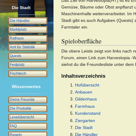
Das Ziel von Harvestopia(HT) ist es E
Gemüse, Bäume oder Obst anpflanzt und
Die Stadt
Maschinenhalle weiterverarbeitet. Im H
Stadt gibt es auch Aufgaben (Quests) 
Die Händler
Farmtaler ein.
Marktplatz
Rathaus
Spieloberfläche
Amt für Statistik
Die obere Leiste zeigt von links nach
Quests
Forum, einen Link zum Harvestopia -Wi
siehst du die Freundesliste unter dem 
Festplatz
Fischteich
Inhaltsverzeichnis
Hofübersicht
Wissenwertes
Anbauen
Gildenhaus
Deine Freunde
Farmhaus
Die Produkte
Kundenstand
Levelübersicht
Ziergarten
FAQ
Die Stadt
Die Händler
Regeln