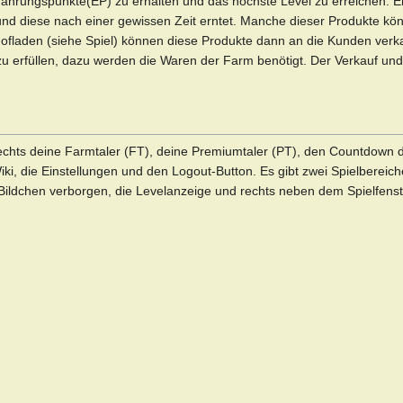
rfahrungspunkte(EP) zu erhalten und das höchste Level zu erreichen. 
 diese nach einer gewissen Zeit erntet. Manche dieser Produkte könn
ofladen (siehe Spiel) können diese Produkte dann an die Kunden verkau
zu erfüllen, dazu werden die Waren der Farm benötigt. Der Verkauf un
 rechts deine Farmtaler (FT), deine Premiumtaler (PT), den Countdown 
ki, die Einstellungen und den Logout-Button. Es gibt zwei Spielbereic
Bildchen verborgen, die Levelanzeige und rechts neben dem Spielfenste