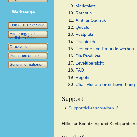
Marktplatz
Werkzeuge
Rathaus
Amt für Statistik
Links auf diese Seite
Quests
Änderungen an
Festplatz
verlinkten Seiten
Fischteich
Druckversion
Freunde und Freunde werben
Die Produkte
Permanenter Link
Levelübersicht
Seiten­­informationen
FAQ
Regeln
Chat-Moderatoren-Bewerbung
Support
Supportticket schreiben
Hilfe zur Benutzung und Konfiguration 