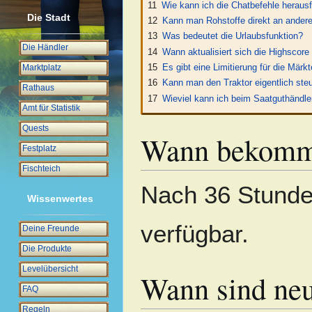
11
Wie kann ich die Chatbefehle heraus
Die Stadt
12
Kann man Rohstoffe direkt an andere
13
Was bedeutet die Urlaubsfunktion?
Die Händler
14
Wann aktualisiert sich die Highscor
15
Es gibt eine Limitierung für die Märkt
Marktplatz
16
Kann man den Traktor eigentlich ste
Rathaus
17
Wieviel kann ich beim Saatguthändle
Amt für Statistik
Quests
Wann bekomm
Festplatz
Fischteich
Nach 36 Stunden
Wissenwertes
verfügbar.
Deine Freunde
Die Produkte
Levelübersicht
Wann sind ne
FAQ
Regeln