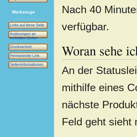
Nach 40 Minute
Werkzeuge
verfügbar.
Links auf diese Seite
Änderungen an
verlinkten Seiten
Woran sehe ich
Druckversion
Permanenter Link
Seiten­­informationen
An der Statuslei
mithilfe eines C
nächste Produk
Feld geht sieht 