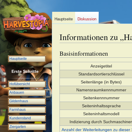
Hauptseite
Diskussion
Informationen zu „Ha
Basisinformationen
Zur
Zur
Navigation
Suche
Hauptseite
springen
springen
Anzeigetitel
Erste Schritte
Standardsortierschlüssel
Seitenlänge (in Bytes)
Hofübersicht
Namensraumkennnummer
Anbauen
Seitenkennnummer
Gildenhaus
Seiteninhaltssprache
Farmhaus
Seiteninhaltsmodell
Kundenstand
Indizierung durch Suchmaschine
Ziergarten
Anzahl der Weiterleitungen zu dieser 