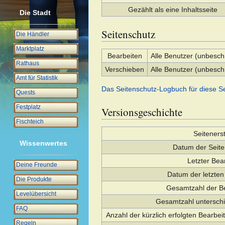
Gezählt als eine Inhaltsseite
Die Stadt
Seitenschutz
Die Händler
Marktplatz
Bearbeiten
Alle Benutzer (unbesch
Rathaus
Verschieben
Alle Benutzer (unbesch
Amt für Statistik
Das Seitenschutz-Logbuch für diese S
Quests
Festplatz
Versionsgeschichte
Fischteich
Seitenerst
Wissenwertes
Datum der Seite
Letzter Bea
Deine Freunde
Datum der letzten
Die Produkte
Gesamtzahl der B
Levelübersicht
Gesamtzahl unterschi
FAQ
Anzahl der kürzlich erfolgten Bearbei
Regeln