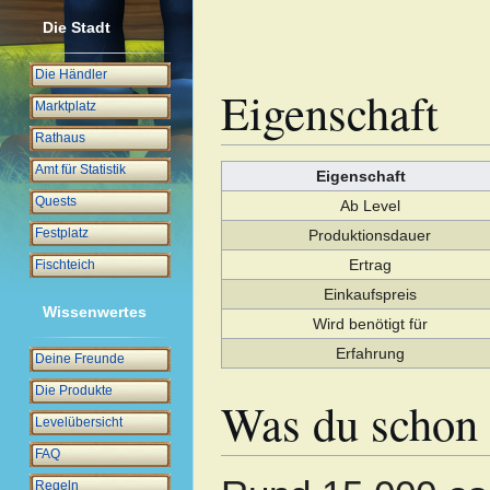
Die Stadt
Die Händler
Eigenschaft
Marktplatz
Rathaus
Amt für Statistik
Eigenschaft
Quests
Ab Level
Festplatz
Produktionsdauer
Ertrag
Fischteich
Einkaufspreis
Wissenwertes
Wird benötigt für
Erfahrung
Deine Freunde
Die Produkte
Was du schon 
Levelübersicht
FAQ
Regeln