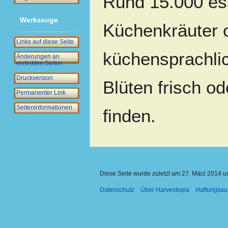
Rund 15.000 ess
Werkzeuge
Küchenkräuter 
Links auf diese Seite
küchensprachlic
Änderungen an
verlinkten Seiten
Druckversion
Blüten frisch o
Permanenter Link
Seiten­­informationen
finden.
Diese Seite wurde zuletzt am 27. März 2014 u
Datenschutz
Über Harvestopia
Haftungsau