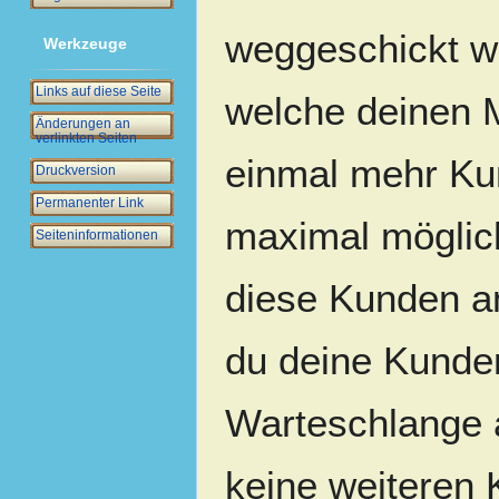
weggeschickt w
Werkzeuge
Links auf diese Seite
welche deinen M
Änderungen an
verlinkten Seiten
einmal mehr Ku
Druckversion
Permanenter Link
maximal möglich
Seiten­­informationen
diese Kunden am
du deine Kunden
Warteschlange 
keine weiteren 