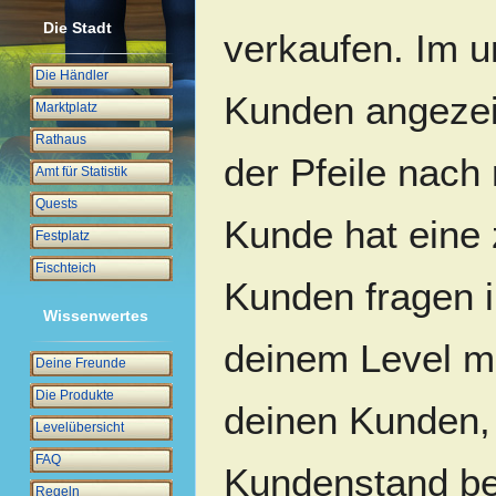
Die Stadt
verkaufen. Im u
Die Händler
Kunden angezeig
Marktplatz
Rathaus
der Pfeile nach 
Amt für Statistik
Quests
Kunde hat eine 
Festplatz
Fischteich
Kunden fragen 
Wissenwertes
deinem Level mö
Deine Freunde
Die Produkte
deinen Kunden, 
Levelübersicht
FAQ
Kundenstand ber
Regeln