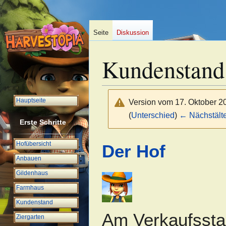
Seite
Diskussion
Kundenstand
Hauptseite
Version vom 17. Oktober 2
(
Unterschied
)
← Nächstälte
Erste Schritte
Zur
Zur
Hofübersicht
Der Hof
Navigation
Suche
Anbauen
springen
springen
Gildenhaus
Farmhaus
Kundenstand
Am Verkaufssta
Ziergarten