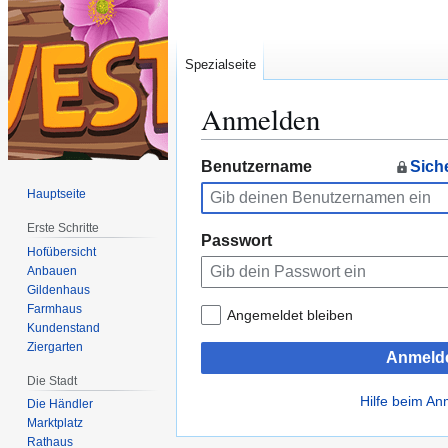
Spezialseite
Anmelden
Zur
Zur
Benutzername
Sich
Navigation
Suche
Hauptseite
springen
springen
Erste Schritte
Passwort
Hofübersicht
Anbauen
Gildenhaus
Farmhaus
Angemeldet bleiben
Kundenstand
Ziergarten
Anmeld
Die Stadt
Hilfe beim A
Die Händler
Marktplatz
Rathaus