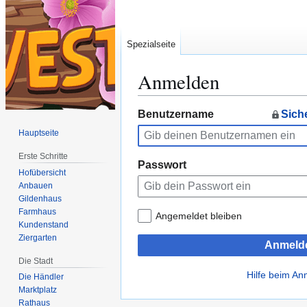
Spezialseite
Anmelden
Zur
Zur
Benutzername
Sich
Navigation
Suche
Hauptseite
springen
springen
Erste Schritte
Passwort
Hofübersicht
Anbauen
Gildenhaus
Farmhaus
Angemeldet bleiben
Kundenstand
Ziergarten
Anmeld
Die Stadt
Hilfe beim A
Die Händler
Marktplatz
Rathaus