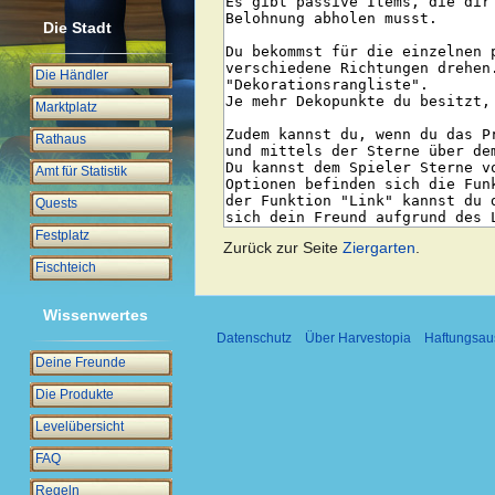
Die Stadt
Die Händler
Marktplatz
Rathaus
Amt für Statistik
Quests
Festplatz
Zurück zur Seite
Ziergarten
.
Fischteich
Wissenwertes
Datenschutz
Über Harvestopia
Haftungsau
Deine Freunde
Die Produkte
Levelübersicht
FAQ
Regeln