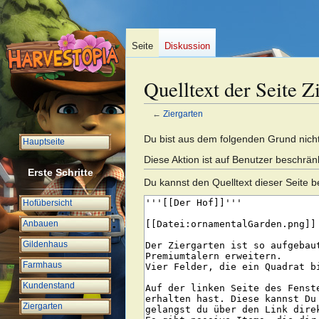
Seite
Diskussion
Quelltext der Seite Z
←
Ziergarten
Zur
Zur
Du bist aus dem folgenden Grund nicht 
Hauptseite
Navigation
Suche
Diese Aktion ist auf Benutzer beschrän
springen
springen
Erste Schritte
Du kannst den Quelltext dieser Seite b
Hofübersicht
Anbauen
Gildenhaus
Farmhaus
Kundenstand
Ziergarten