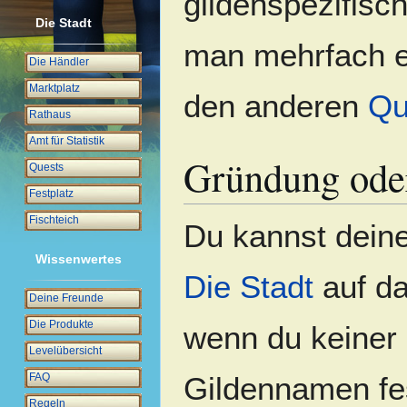
gildenspezifisc
Die Stadt
man mehrfach e
Die Händler
Marktplatz
den anderen
Qu
Rathaus
Amt für Statistik
Gründung ode
Quests
Festplatz
Fischteich
Du kannst deine
Wissenwertes
Die Stadt
auf d
Deine Freunde
Die Produkte
wenn du keiner 
Levelübersicht
FAQ
Gildennamen fes
Regeln