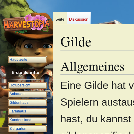
Seite
Diskussion
Gilde
Allgemeines
Hauptseite
Zur
Zur
Navigation
Suche
Erste Schritte
springen
springen
Eine Gilde hat v
Hofübersicht
Anbauen
Spielern austau
Gildenhaus
Farmhaus
hast, du kannst
Kundenstand
Ziergarten