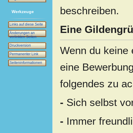
beschreiben.
Werkzeuge
Links auf diese Seite
Eine Gildengrü
Änderungen an
verlinkten Seiten
Druckversion
Wenn du keine 
Permanenter Link
Seiten­­informationen
eine Bewerbung 
folgendes zu ac
-
Sich selbst vor
-
Immer freundli