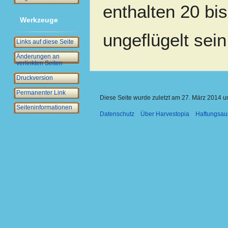
enthalten 20 bi
Werkzeuge
ungeflügelt sei
Links auf diese Seite
Änderungen an
verlinkten Seiten
Druckversion
Permanenter Link
Diese Seite wurde zuletzt am 27. März 2014 u
Seiten­­informationen
Datenschutz
Über Harvestopia
Haftungsau