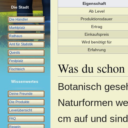
Eigenschaft
Die Stadt
Ab Level
Produktionsdauer
Die Händler
Ertrag
Marktplatz
Einkaufspreis
Rathaus
Wird benötigt für
Amt für Statistik
Erfahrung
Quests
Festplatz
Was du schon 
Fischteich
Wissenwertes
Botanisch geseh
Deine Freunde
Naturformen we
Die Produkte
Levelübersicht
cm auf und sind
FAQ
Regeln